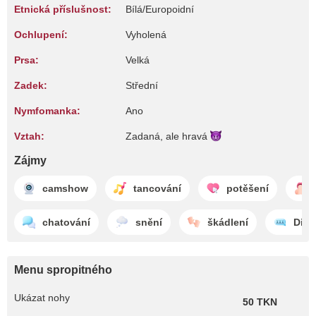
Etnická příslušnost:
Bílá/Europoidní
Ochlupení:
Vyholená
Prsa:
Velká
Zadek:
Střední
Nymfomanka:
Ano
Vztah:
Zadaná, ale
hravá
Zájmy
camshow
tancování
potěšení
chatování
snění
škádlení
Dirty
Menu spropitného
Ukázat nohy
50 TKN