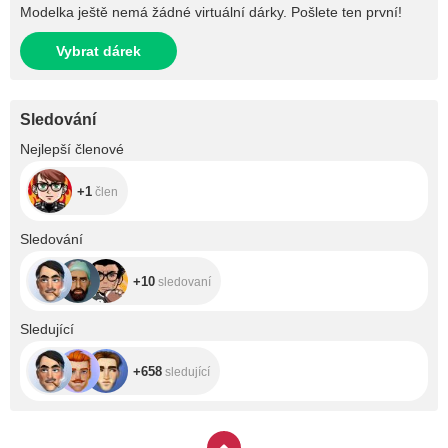
Modelka ještě nemá žádné virtuální dárky. Pošlete ten první!
Vybrat dárek
Sledování
+1
Nejlepší členové
+1
člen
+10
Sledování
+10
sledovaní
+658
Sledující
+658
sledující