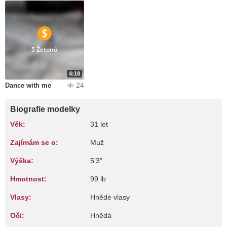
5 Žetonů
4:18
24
Dance with me
Biografie modelky
Věk:
31 let
Zajímám se o:
Muž
Výška:
5'3"
Hmotnost:
99 lb
Vlasy:
Hnědé vlasy
Oči:
Hnědá