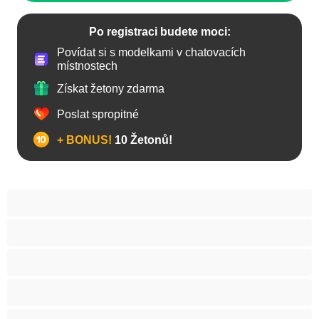
Po registraci budete moci:
Povídat si s modelkami v chatovacích
místnostech
Získat žetony zdarma
Poslat spropitné
+ BONUS!
10 Žetonů!
Anál
Arabky
Asijská
Babičky
Baculky