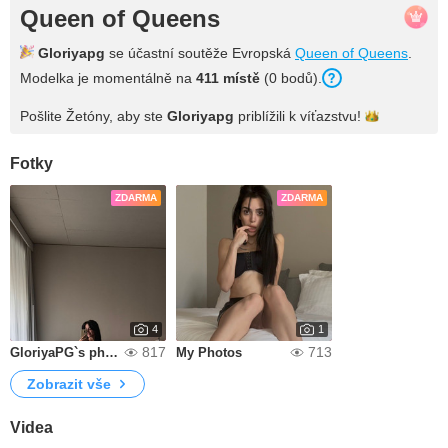
Queen of Queens
Gloriyapg
se účastní soutěže Evropská
Queen of Queens
.
Modelka je momentálně na
411 místě
(0 bodů).
Pošlite Žetóny, aby ste
Gloriyapg
priblížili k
víťazstvu!
Fotky
ZDARMA
ZDARMA
4
1
817
713
GloriyaPG`s photos
My Photos
Zobrazit vše
Videa